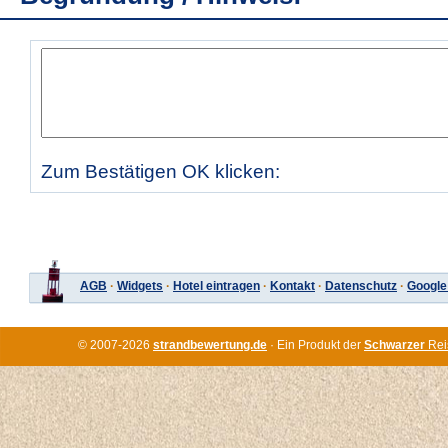
Zum Bestätigen OK klicken:
AGB
·
Widgets
·
Hotel eintragen
·
Kontakt
·
Datenschutz
·
Google
© 2007-2026
strandbewertung.de
· Ein Produkt der
Schwarzer
Rei