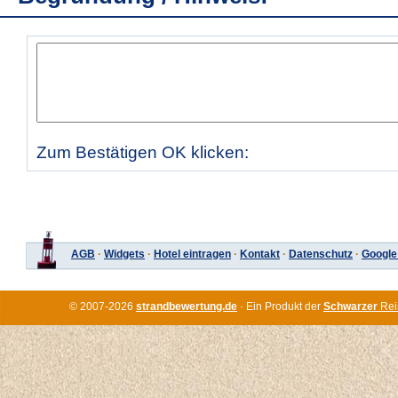
Zum Bestätigen OK klicken:
AGB
·
Widgets
·
Hotel eintragen
·
Kontakt
·
Datenschutz
·
Google
© 2007-2026
strandbewertung.de
· Ein Produkt der
Schwarzer
Rei