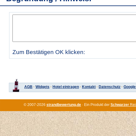
Zum Bestätigen OK klicken:
AGB
·
Widgets
·
Hotel eintragen
·
Kontakt
·
Datenschutz
·
Google
© 2007-2026
strandbewertung.de
· Ein Produkt der
Schwarzer
Rei