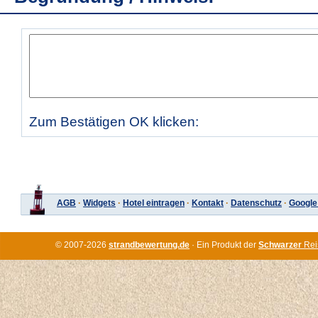
Zum Bestätigen OK klicken:
AGB
·
Widgets
·
Hotel eintragen
·
Kontakt
·
Datenschutz
·
Google
© 2007-2026
strandbewertung.de
· Ein Produkt der
Schwarzer
Rei