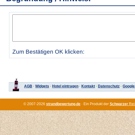
Zum Bestätigen OK klicken:
AGB
·
Widgets
·
Hotel eintragen
·
Kontakt
·
Datenschutz
·
Google
© 2007-2026
strandbewertung.de
· Ein Produkt der
Schwarzer
Rei