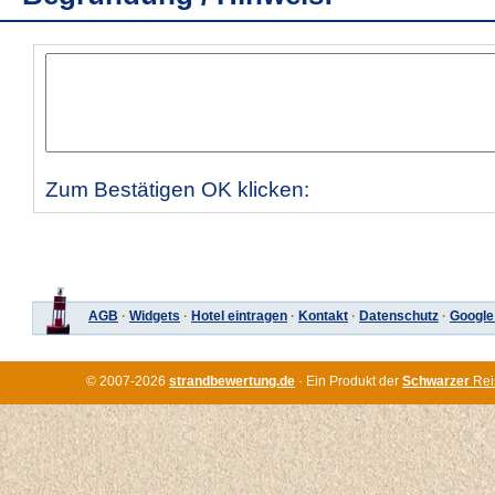
Zum Bestätigen OK klicken:
AGB
·
Widgets
·
Hotel eintragen
·
Kontakt
·
Datenschutz
·
Google
© 2007-2026
strandbewertung.de
· Ein Produkt der
Schwarzer
Rei