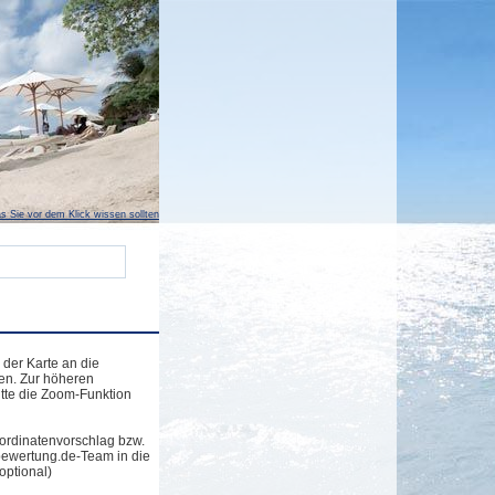
s Sie vor dem Klick wissen sollten
 der Karte an die
en. Zur höheren
tte die Zoom-Funktion
ordinatenvorschlag bzw.
bewertung.de-Team in die
optional)