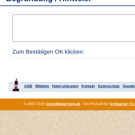
Zum Bestätigen OK klicken:
AGB
·
Widgets
·
Hotel eintragen
·
Kontakt
·
Datenschutz
·
Google
© 2007-2026
strandbewertung.de
· Ein Produkt der
Schwarzer
Rei