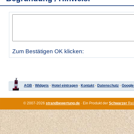
Zum Bestätigen OK klicken:
AGB
·
Widgets
·
Hotel eintragen
·
Kontakt
·
Datenschutz
·
Google
© 2007-2026
strandbewertung.de
· Ein Produkt der
Schwarzer
Rei