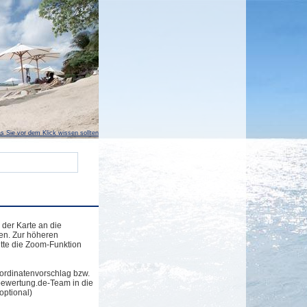
s Sie vor dem Klick wissen sollten
 der Karte an die
en. Zur höheren
tte die Zoom-Funktion
ordinatenvorschlag bzw.
bewertung.de-Team in die
optional)