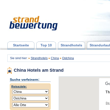
Startseite
Top 10
Strandhotels
Strandurlau
Sie sind hier:
»
Strandhotels
»
China
»
Ostchina
China Hotels am Strand
Suche verfeinern:
Reiseziele:
Th
Do