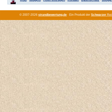
AGB
·
Widgets
·
Hotel eintragen
·
Kontakt
·
Datenschutz
·
Google
© 2007-2026
strandbewertung.de
· Ein Produkt der
Schwarzer
Rei