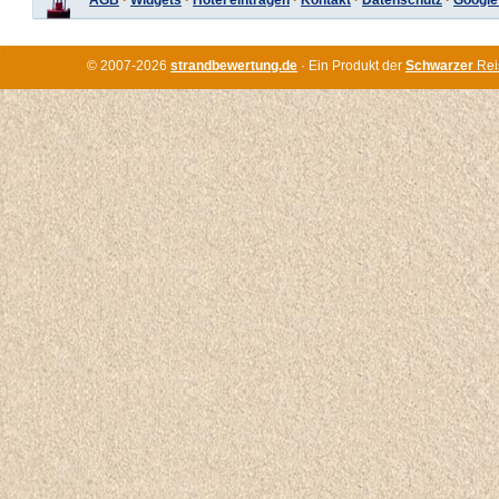
AGB
·
Widgets
·
Hotel eintragen
·
Kontakt
·
Datenschutz
·
Google
© 2007-2026
strandbewertung.de
· Ein Produkt der
Schwarzer
Rei