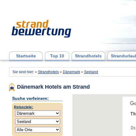
Startseite
Top 10
Strandhotels
Strandurlau
Sie sind hier:
»
Strandhotels
»
Dänemark
»
Seeland
Dänemark Hotels am Strand
Suche verfeinern:
Reiseziele:
Th
Do