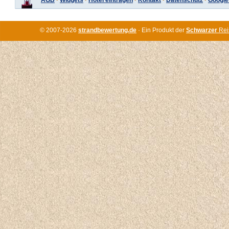
AGB
·
Widgets
·
Hotel eintragen
·
Kontakt
·
Datenschutz
·
Google
© 2007-2026
strandbewertung.de
· Ein Produkt der
Schwarzer
Rei