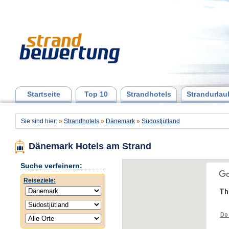
Startseite
Top 10
Strandhotels
Strandurlau
Sie sind hier:
»
Strandhotels
»
Dänemark
»
Südostjütland
Dänemark Hotels am Strand
Suche verfeinern:
Reiseziele:
Th
Do