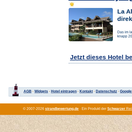
La Al
dire
Das im la
knapp 20
Jetzt dieses Hotel b
AGB
·
Widgets
·
Hotel eintragen
·
Kontakt
·
Datenschutz
·
Google
© 2007-2026
strandbewertung.de
· Ein Produkt der
Schwarzer
Rei