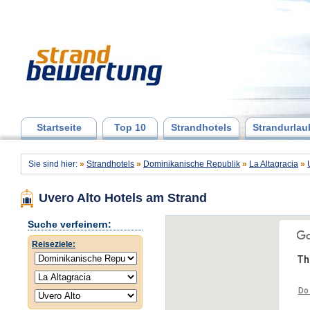
Startseite
Top 10
Strandhotels
Strandurlau
Sie sind hier:
»
Strandhotels
»
Dominikanische Republik
»
La Altagracia
»
Uvero Alto Hotels am Strand
Suche verfeinern:
Reiseziele:
Th
Do