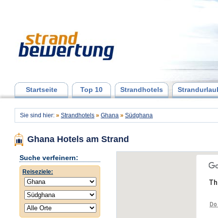
Startseite
Top 10
Strandhotels
Strandurlau
Sie sind hier:
»
Strandhotels
»
Ghana
»
Südghana
Ghana Hotels am Strand
Suche verfeinern:
Reiseziele:
Th
Do