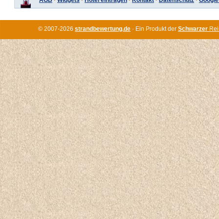
AGB
·
Widgets
·
Hotel eintragen
·
Kontakt
·
Datenschutz
·
Google
© 2007-2026
strandbewertung.de
· Ein Produkt der
Schwarzer
Rei