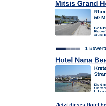
Mitsis Grand H
Rhod
50 M
Das Mits
Rhodos-St
Strand.
M
1 Bewert
Hotel Nana Be
Kreta
Stra
Direkt a
Chersoni
für Famil
Jetzt dieses Hotel b