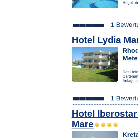
Hügel ob
1 Bewert
Hotel Lydia Ma
Rhod
Mete
Das Hote
Gartenan
Anlage p
1 Bewert
Hotel Iberosta
Mare
Kret