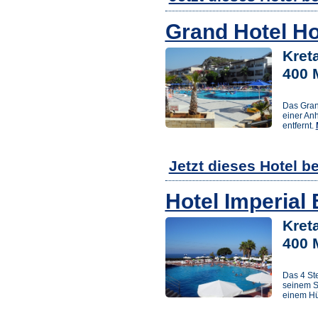
Grand Hotel Ho
Kret
400 
Das Grand
einer An
entfernt.
Jetzt dieses Hotel b
Hotel Imperial
Kret
400 
Das 4 St
seinem S
einem Hüg