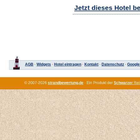
Jetzt dieses Hotel b
AGB
·
Widgets
·
Hotel eintragen
·
Kontakt
·
Datenschutz
·
Google
© 2007-2026
strandbewertung.de
· Ein Produkt der
Schwarzer
Rei