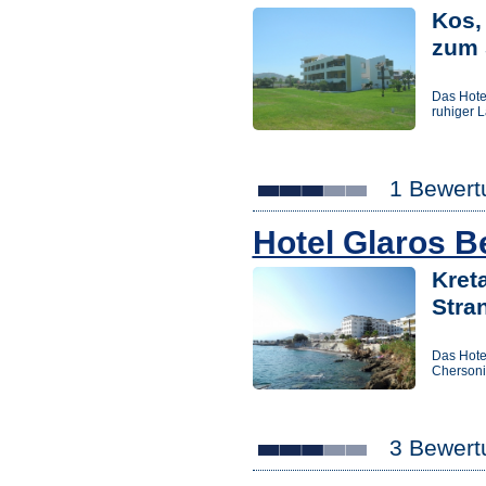
Kos, 
zum 
Das Hotel
ruhiger L
1 Bewert
Hotel Glaros 
Kreta
Stra
Das Hotel
Chersoni
3 Bewert