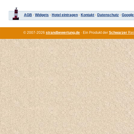
AGB
·
Widgets
·
Hotel eintragen
·
Kontakt
·
Datenschutz
·
Google
© 2007-2026
strandbewertung.de
· Ein Produkt der
Schwarzer
Rei