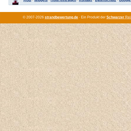
AGB
·
Widgets
·
Hotel eintragen
·
Kontakt
·
Datenschutz
·
Google
© 2007-2026
strandbewertung.de
· Ein Produkt der
Schwarzer
Rei