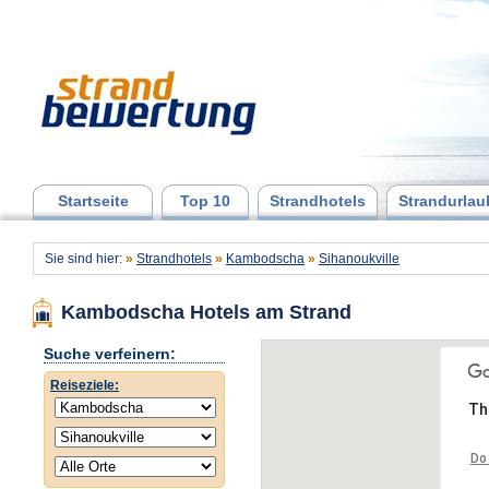
Startseite
Top 10
Strandhotels
Strandurlau
Sie sind hier:
»
Strandhotels
»
Kambodscha
»
Sihanoukville
Kambodscha Hotels am Strand
Suche verfeinern:
Reiseziele:
Th
Do