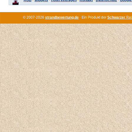
AGB
·
Widgets
·
Hotel eintragen
·
Kontakt
·
Datenschutz
·
Google
© 2007-2026
strandbewertung.de
· Ein Produkt der
Schwarzer
Rei