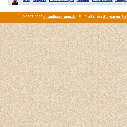
AGB
·
Widgets
·
Hotel eintragen
·
Kontakt
·
Datenschutz
·
Google
© 2007-2026
strandbewertung.de
· Ein Produkt der
Schwarzer
Rei