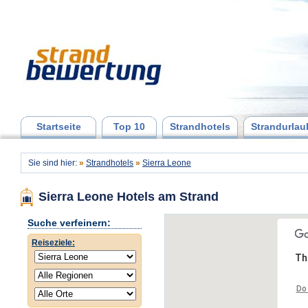
Startseite
Top 10
Strandhotels
Strandurlau
Sie sind hier:
»
Strandhotels
»
Sierra Leone
Sierra Leone Hotels am Strand
Suche verfeinern:
Reiseziele:
Th
Do