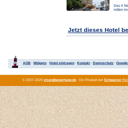
Das 4 Ste
mitten im
Jetzt dieses Hotel b
AGB
·
Widgets
·
Hotel eintragen
·
Kontakt
·
Datenschutz
·
Google
© 2007-2026
strandbewertung.de
· Ein Produkt der
Schwarzer
Rei