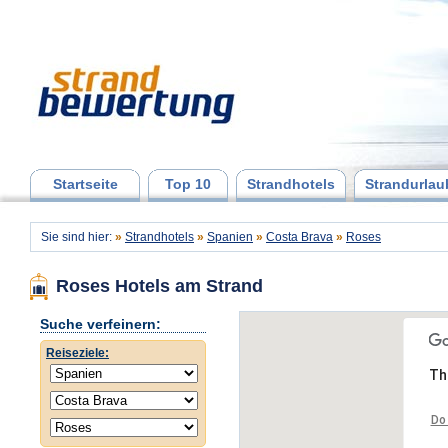
Startseite
Top 10
Strandhotels
Strandurlau
Sie sind hier:
»
Strandhotels
»
Spanien
»
Costa Brava
»
Roses
Roses Hotels am Strand
Suche verfeinern:
Reiseziele:
Th
Do