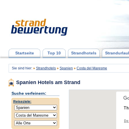
Startseite
Top 10
Strandhotels
Strandurlau
Sie sind hier:
»
Strandhotels
»
Spanien
»
Costa del Maresme
Spanien Hotels am Strand
Suche verfeinern:
Reiseziele:
Th
Do