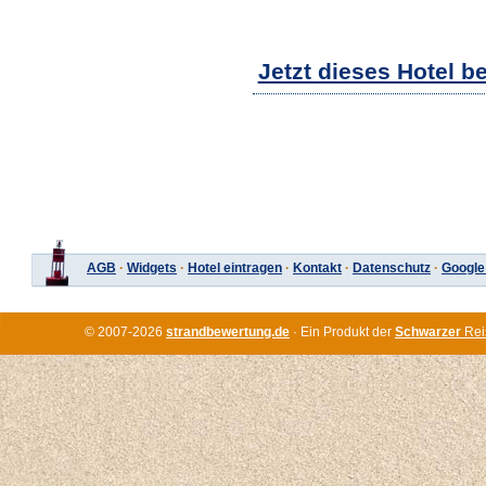
Jetzt dieses Hotel b
AGB
·
Widgets
·
Hotel eintragen
·
Kontakt
·
Datenschutz
·
Google
© 2007-2026
strandbewertung.de
· Ein Produkt der
Schwarzer
Rei