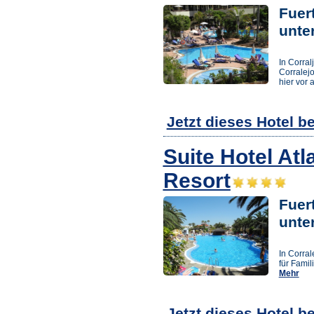
Fuert
unte
In Corral
Corralejo
hier vor 
Jetzt dieses Hotel b
Suite Hotel Atl
Resort
Fuert
unte
In Corral
für Famil
Mehr
Jetzt dieses Hotel b