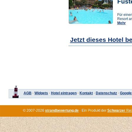
Fust
Für einen
Resort an
Mehr
Jetzt dieses Hotel b
AGB
·
Widgets
·
Hotel eintragen
·
Kontakt
·
Datenschutz
·
Google
© 2007-2026
strandbewertung.de
· Ein Produkt der
Schwarzer
Rei