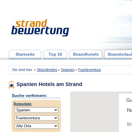
Startseite
Top 10
Strandhotels
Strandurlau
Sie sind hier:
»
Strandhotels
»
Spanien
»
Fuerteventura
Spanien Hotels am Strand
Suche verfeinern:
Reiseziele:
Th
Do