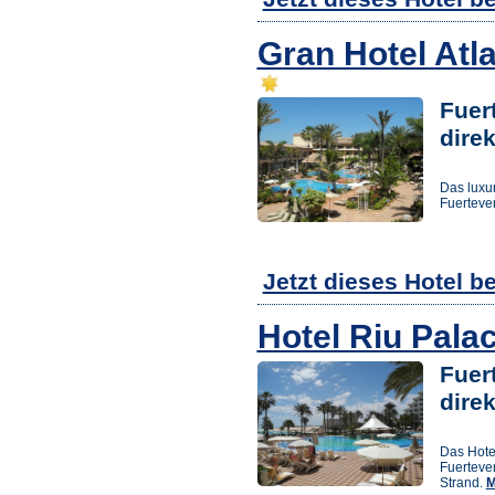
Gran Hotel Atl
Fuert
dire
Das luxur
Fuerteven
Jetzt dieses Hotel b
Hotel Riu Palac
Fuert
dire
Das Hotel
Fuerteve
Strand.
M