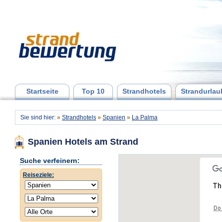
Startseite
Top 10
Strandhotels
Strandurlau
Sie sind hier:
»
Strandhotels
»
Spanien
»
La Palma
Spanien Hotels am Strand
Suche verfeinern:
Reiseziele:
Th
Do