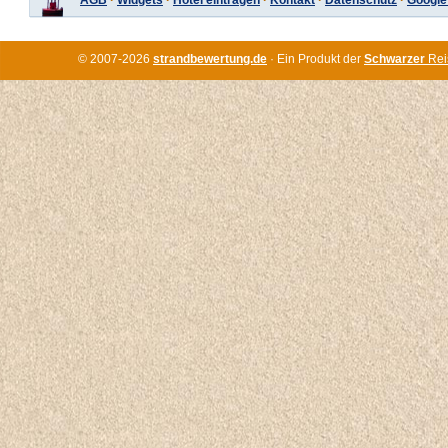
AGB
·
Widgets
·
Hotel eintragen
·
Kontakt
·
Datenschutz
·
Google
© 2007-2026
strandbewertung.de
· Ein Produkt der
Schwarzer
Rei