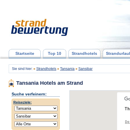
Startseite
Top 10
Strandhotels
Strandurlau
Sie sind hier:
»
Strandhotels
»
Tansania
»
Sansibar
Tansania Hotels am Strand
Suche verfeinern:
Reiseziele:
Th
Do