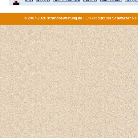
AGB
·
Widgets
·
Hotel eintragen
·
Kontakt
·
Datenschutz
·
Google
© 2007-2026
strandbewertung.de
· Ein Produkt der
Schwarzer
Rei