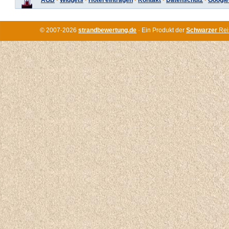
AGB
·
Widgets
·
Hotel eintragen
·
Kontakt
·
Datenschutz
·
Google
© 2007-2026
strandbewertung.de
· Ein Produkt der
Schwarzer
Rei