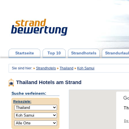
Startseite
Top 10
Strandhotels
Strandurlau
Sie sind hier:
»
Strandhotels
»
Thailand
»
Koh Samui
Thailand Hotels am Strand
Suche verfeinern:
Reiseziele:
Th
Do