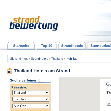
Startseite
Top 10
Strandhotels
Strandurlau
Sie sind hier:
»
Strandhotels
»
Thailand
»
Koh Tao
Thailand Hotels am Strand
Suche verfeinern:
Reiseziele:
Th
Do