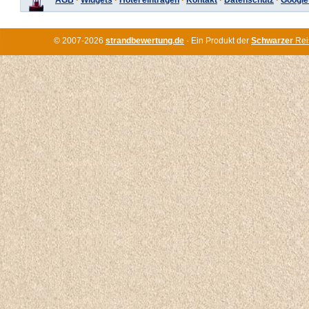
AGB
·
Widgets
·
Hotel eintragen
·
Kontakt
·
Datenschutz
·
Google
© 2007-2026
strandbewertung.de
· Ein Produkt der
Schwarzer
Rei