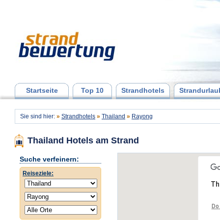
Startseite
Top 10
Strandhotels
Strandurlau
Sie sind hier:
»
Strandhotels
»
Thailand
»
Rayong
Thailand Hotels am Strand
Suche verfeinern:
Reiseziele:
Th
Do