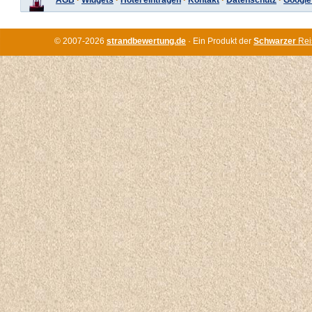
AGB
·
Widgets
·
Hotel eintragen
·
Kontakt
·
Datenschutz
·
Google
© 2007-2026
strandbewertung.de
· Ein Produkt der
Schwarzer
Rei