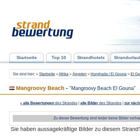
Startseite
Top 10
Strandhotels
Strandurlau
Sie sind hier:
»
Startseite
»
Afrika
»
Ägypten
»
Hurghada / El Gouna
»
El G
Mangroovy Beach
-
"Mangroovy Beach El Gouna"
«
alle Bewertungen
des Strandes
|
alle Bilder
des Strandes
|
zur näch
Zu dieser Bewertung sind leider keine Bilder vorh
Sie haben aussagekräftige Bilder zu diesem Stran