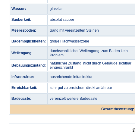
Wasser:
glasklar
Sauberkeit:
absolut sauber
Meeresboden:
Sand mit vereinzelten Steinen
Bademöglichkeiten:
große Flachwasserzone
durchschnittlicher Wellengang, zum Baden kein
Wellengang:
Problem
natürlicher Zustand, nicht durch Gebäude sichtbar
Bebauungszustand:
eingeschränkt
Infrastruktur:
ausreichende Infrastruktur
Erreichbarkeit:
sehr gut zu erreichen, direkt anfahrbar
Badegäste:
vereinzelt weitere Badegäste
Gesamtbewertung: