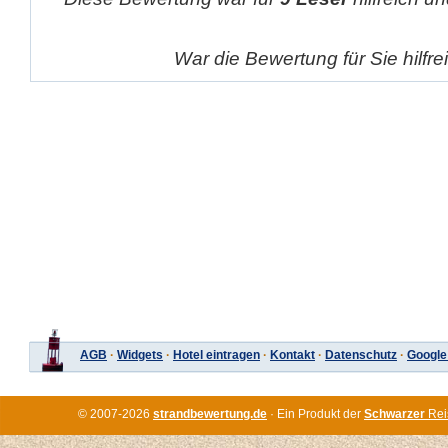
War die Bewertung für Sie hilfr
AGB
·
Widgets
·
Hotel eintragen
·
Kontakt
·
Datenschutz
·
Google
© 2007-2026
strandbewertung.de
· Ein Produkt der
Schwarzer
Rei