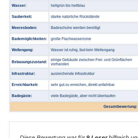
Wasser:
hellgrün bis hellblau
Sauberkeit:
starke natürliche Rückstände
Meeresboden:
Badeschuhe werden benötigt
Bademöglichkeiten:
große Flachwasserzone
Wellengang:
Wasser ist ruhig, fast kein Wellengang
einige Gebäude zwischen Frei- und Grünflächen
Bebauungszustand:
vorhanden
Infrastruktur:
ausreichende Infrastruktur
Erreichbarkeit:
sehr gut zu erreichen, direkt anfahrbar
Badegäste:
viele Badegäste, aber nicht überlaufen
Gesamtbewertung:
Diese Bewertung war für
9 Leser
hilfreich un