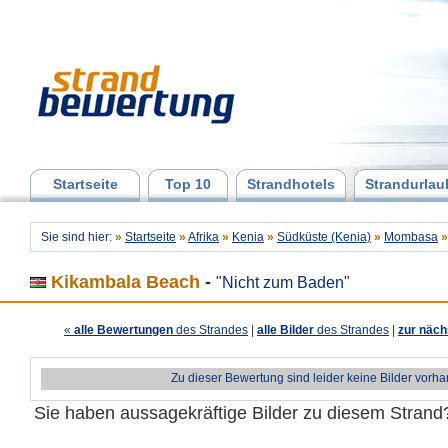
Startseite
Top 10
Strandhotels
Strandurlau
Sie sind hier:
»
Startseite
»
Afrika
»
Kenia
»
Südküste (Kenia)
»
Mombasa
»
Kikambala Beach
-
"Nicht zum Baden"
«
alle Bewertungen
des Strandes
|
alle Bilder
des Strandes
|
zur näch
Zu dieser Bewertung sind leider keine Bilder vorh
Sie haben aussagekräftige Bilder zu diesem Stran