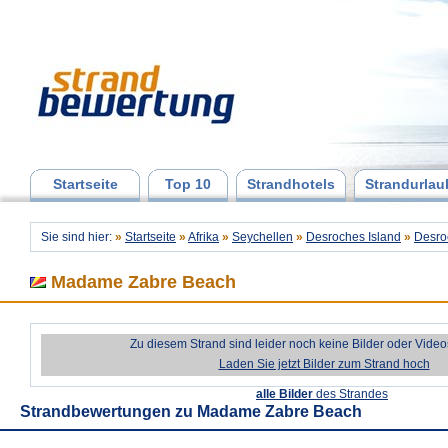
Startseite
Top 10
Strandhotels
Strandurlau
Sie sind hier:
»
Startseite
»
Afrika
»
Seychellen
»
Desroches Island
»
Desro
Madame Zabre Beach
Zu diesem Strand sind leider noch keine Bilder oder Vide
Laden Sie jetzt Bilder zum Strand hoch
alle Bilder
des Strandes
Strandbewertungen zu
Madame Zabre Beach