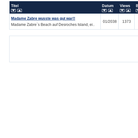
Titel
Datum
Views
Madame Zabre wusste was gut war!!
01/2038
1373
Madame Zabre`s Beach auf Desroches Island, ei..