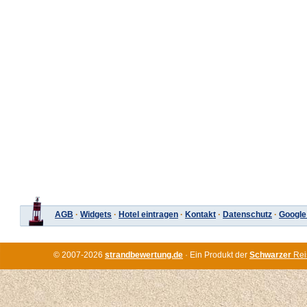
AGB
·
Widgets
·
Hotel eintragen
·
Kontakt
·
Datenschutz
·
Google
© 2007-2026
strandbewertung.de
· Ein Produkt der
Schwarzer
Rei