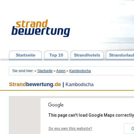
Startseite
Top 10
Strandhotels
Strandurlau
Sie sind hier:
»
Startseite
»
Asien
»
Kambodscha
Strand
bewertung
.de
|
Kambodscha
This page can't load Google Maps correctly
O
Do you own this website?