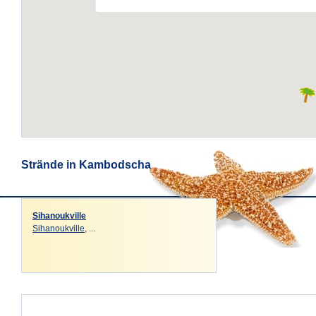
Strände in Kambodscha
Sihanoukville
Sihanoukville
, ...