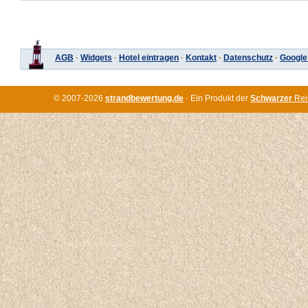
AGB
·
Widgets
·
Hotel eintragen
·
Kontakt
·
Datenschutz
·
Google
© 2007-2026
strandbewertung.de
· Ein Produkt der
Schwarzer
Rei