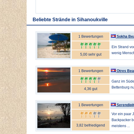
Beliebte Strände in Sihanoukville
1 Bewertungen
Sokha Be
Ein Strand vo
wenig Mensche
5,00 sehr gut
1 Bewertungen
Otres Be
Ganz im Süde
Bettenburg n
4,36 gut
1 Bewertungen
Serendipi
Vor ein paar 
Backpacker b
3,82 befriedigend
meistens ...