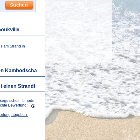
oukville
ls am Strand in
sen Kambodscha
t einen Strand!
isegutschein für jede
lichte Bewertung!
wertung abgeben.