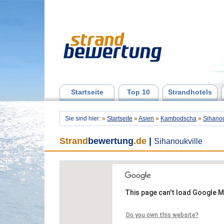
Startseite
Top 10
Strandhotels
Sie sind hier:
»
Startseite
»
Asien
»
Kambodscha
»
Sihanou
Strand
bewertung
.de
|
Sihanoukville
This page can't load Google M
Do you own this website?