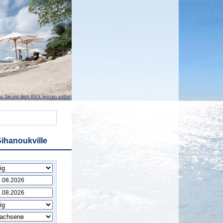
s Sie vor dem Klick wissen sollten
ihanoukville