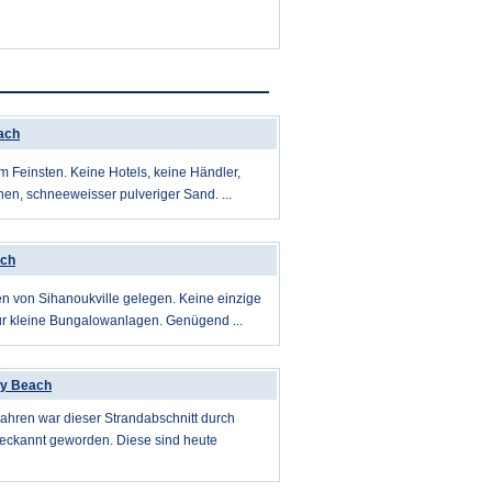
ach
m Feinsten. Keine Hotels, keine Händler,
n, schneeweisser pulveriger Sand. ...
ach
n von Sihanoukville gelegen. Keine einzige
ur kleine Bungalowanlagen. Genügend ...
ty Beach
Jahren war dieser Strandabschnitt durch
eckannt geworden. Diese sind heute