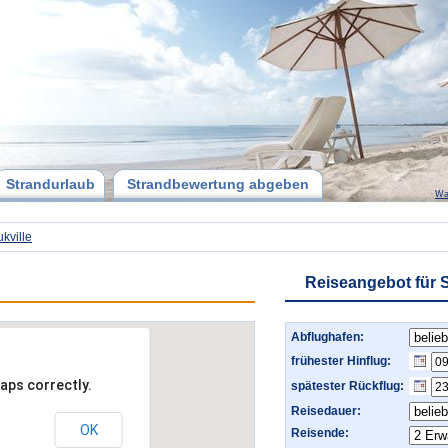
Strandurlaub
Strandbewertung abgeben
Wa
kville
Reiseangebot für S
Abflughafen:
frühester Hinflug:
aps correctly.
spätester Rückflug:
Reisedauer:
OK
Reisende: