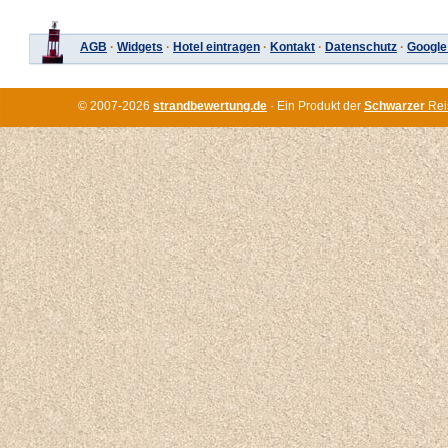
AGB
·
Widgets
·
Hotel eintragen
·
Kontakt
·
Datenschutz
·
Google
© 2007-2026
strandbewertung.de
· Ein Produkt der
Schwarzer
Rei