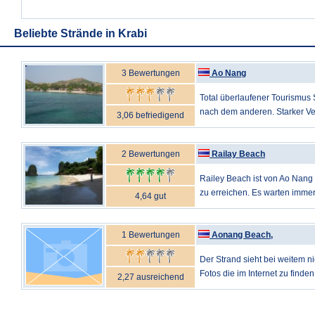
Beliebte Strände in Krabi
3 Bewertungen
Ao Nang
Total überlaufener Tourismus 
nach dem anderen. Starker Ver
3,06 befriedigend
2 Bewertungen
Railay Beach
Railey Beach ist von Ao Nang 
zu erreichen. Es warten immer 
4,64 gut
1 Bewertungen
Aonang Beach,
Der Strand sieht bei weitem ni
Fotos die im Internet zu finden
2,27 ausreichend