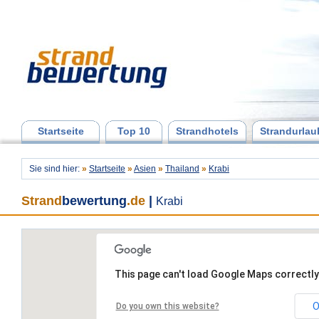
Startseite
Top 10
Strandhotels
Strandurlau
Sie sind hier:
»
Startseite
»
Asien
»
Thailand
»
Krabi
Strand
bewertung
.de
|
Krabi
This page can't load Google Maps correctly
O
Do you own this website?