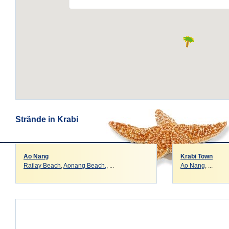
Strände in Krabi
Ao Nang
Krabi Town
Railay Beach
,
Aonang Beach,
, ...
Ao Nang
, ...