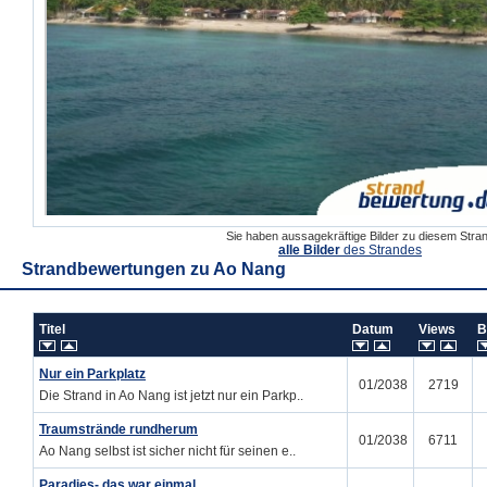
Sie haben aussagekräftige Bilder zu diesem Str
alle Bilder
des Strandes
Strandbewertungen zu
Ao Nang
Titel
Datum
Views
B
Nur ein Parkplatz
01/2038
2719
Die Strand in Ao Nang ist jetzt nur ein Parkp..
Traumstrände rundherum
01/2038
6711
Ao Nang selbst ist sicher nicht für seinen e..
Paradies- das war einmal