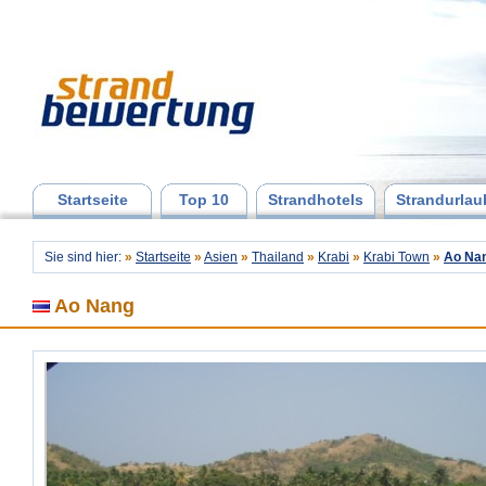
Startseite
Top 10
Strandhotels
Strandurlau
Sie sind hier:
»
Startseite
»
Asien
»
Thailand
»
Krabi
»
Krabi Town
»
Ao Na
Ao Nang