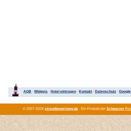
AGB
·
Widgets
·
Hotel eintragen
·
Kontakt
·
Datenschutz
·
Google
© 2007-2026
strandbewertung.de
· Ein Produkt der
Schwarzer
Rei