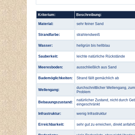
Kriterium:
Beschreibung:
Material:
sehr feiner Sand
Strandfarbe:
strahlendweiß
Wasser:
hellgrün bis hellblau
Sauberkeit:
leichte natürliche Rückstände
Meeresboden:
ausschließlich aus Sand
Bademöglichkeiten:
Strand fällt gemächlich ab
durchschnittlicher Wellengang, zu
Wellengang:
Problem
natürlicher Zustand, nicht durch Ge
Bebauungszustand:
eingeschränkt
Infrastruktur:
wenig Infrastruktur
Erreichbarkeit:
sehr gut zu erreichen, direkt anfahr