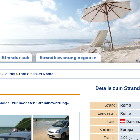
Strandurlaub
Strandbewertung abgeben
Wa
Havneby
»
Rømø
»
Insel Römö
Details zum Strand
andes
|
zur nächsten Strandbewertung
»
Strand:
Rømø
Landesteil:
Rømø
Land:
Dänem
Kontinent:
Europa
Punkte:
4,91
(sehr gu