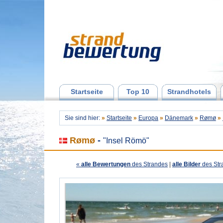
Startseite
Top 10
Strandhotels
Sie sind hier:
»
Startseite
»
Europa
»
Dänemark
»
Rømø
»
Rømø
-
"Insel Römö"
«
alle Bewertungen
des Strandes
|
alle Bilder
des Str