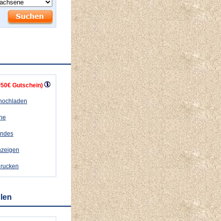
+50€ Gutschein)
 hochladen
ähe
andes
nzeigen
drucken
hlen