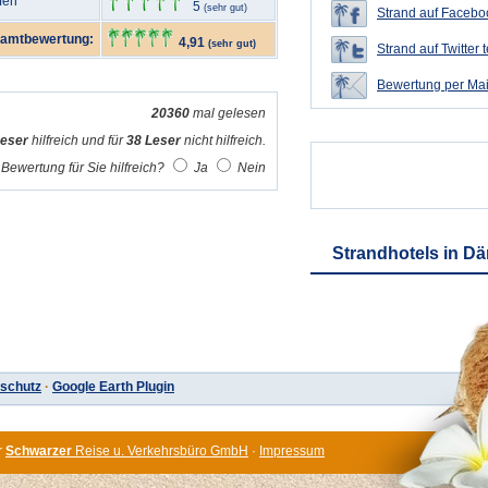
fen
5
(sehr gut)
Strand auf Faceboo
amtbewertung:
4,91
(sehr gut)
Strand auf Twitter t
Bewertung per Mai
20360
mal gelesen
Leser
hilfreich und für
38 Leser
nicht hilfreich.
Bewertung für Sie hilfreich?
Ja
Nein
Strandhotels in D
schutz
·
Google Earth Plugin
r
Schwarzer
Reise u. Verkehrsbüro GmbH
·
Impressum