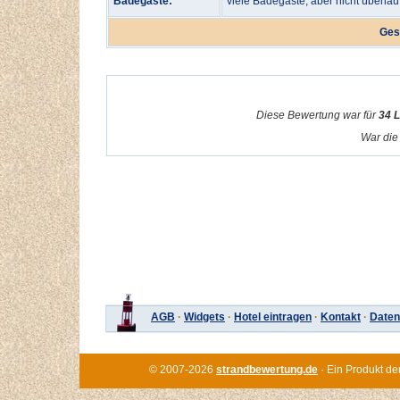
Badegäste:
viele Badegäste, aber nicht überlau
Ges
Diese Bewertung war für
34 
War die 
AGB
·
Widgets
·
Hotel eintragen
·
Kontakt
·
Daten
© 2007-2026
strandbewertung.de
· Ein Produkt de