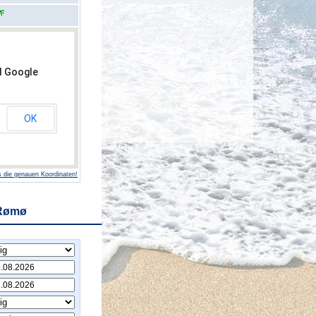
d Google
OK
 die genauen Koordinaten!
 Rømø