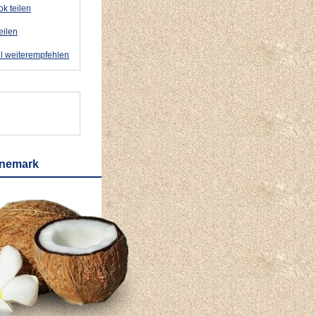
k teilen
eilen
l weiterempfehlen
änemark