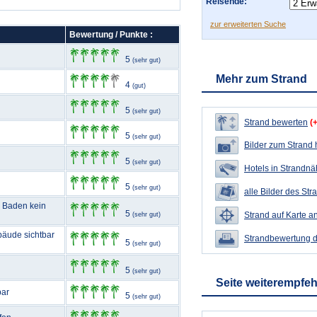
Reisende:
zur erweiterten Suche
Bewertung / Punkte :
5
(sehr gut)
Mehr zum Strand
4
(gut)
5
(sehr gut)
Strand bewerten
(
5
(sehr gut)
Bilder zum Strand
5
(sehr gut)
Hotels in Strandn
5
(sehr gut)
alle Bilder des Str
m Baden kein
5
Strand auf Karte a
(sehr gut)
bäude sichtbar
Strandbewertung 
5
(sehr gut)
5
(sehr gut)
Seite weiterempfe
bar
5
(sehr gut)