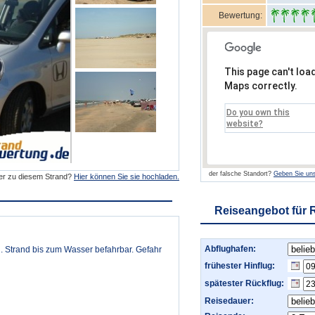
Bewertung:
This page can't loa
Maps correctly.
Do you own this
website?
der falsche Standort?
Geben Sie uns
der zu diesem Strand?
Hier können Sie sie hochladen.
Reiseangebot für
Abflughafen:
l. Strand bis zum Wasser befahrbar. Gefahr
frühester Hinflug:
spätester Rückflug:
Reisedauer: