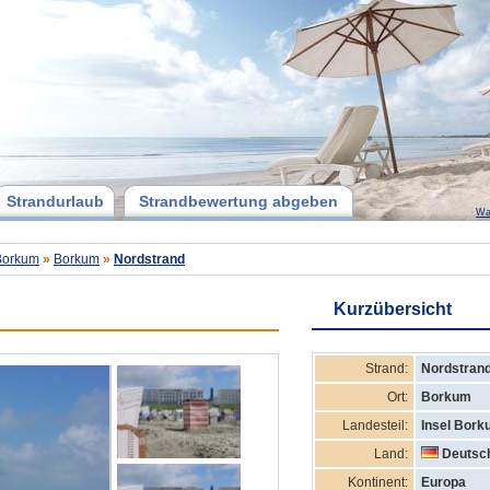
Strandurlaub
Strandbewertung abgeben
Wa
 Borkum
»
Borkum
»
Nordstrand
Kurzübersicht
Strand:
Nordstran
Ort:
Borkum
Landesteil:
Insel Bor
Land:
Deutsc
Kontinent:
Europa