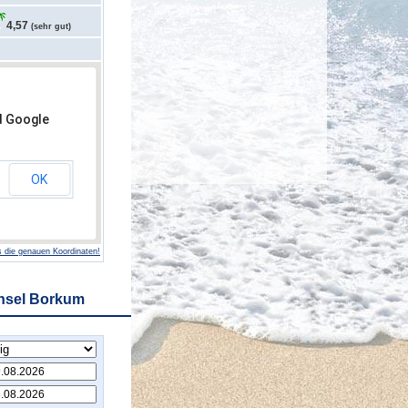
4,57
(sehr gut)
d Google
OK
 die genauen Koordinaten!
Insel Borkum