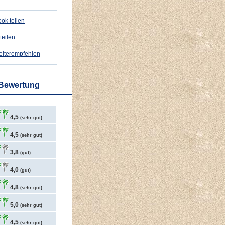
ok teilen
teilen
weiterempfehlen
 Bewertung
4,5
(sehr gut)
4,5
(sehr gut)
3,8
(gut)
4,0
(gut)
4,8
(sehr gut)
5,0
(sehr gut)
4,5
(sehr gut)