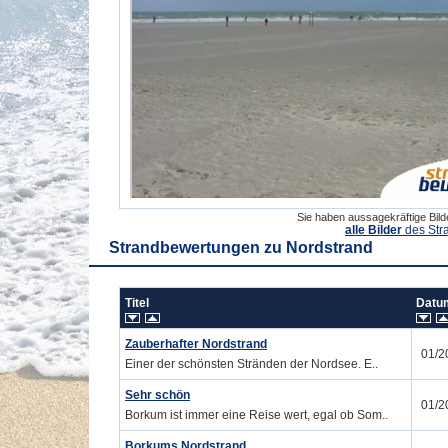
Sie haben aussagekräftige Bil
alle Bilder
des Str
Strandbewertungen zu
Nordstrand
Titel
Dat
Zauberhafter Nordstrand
01/2
Einer der schönsten Stränden der Nordsee. E..
Sehr schön
01/2
Borkum ist immer eine Reise wert, egal ob Som..
Borkums Nordstrand