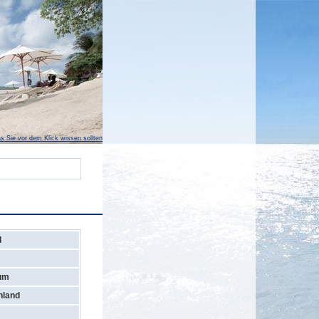
s Sie vor dem Klick wissen sollten
d
kum
hland