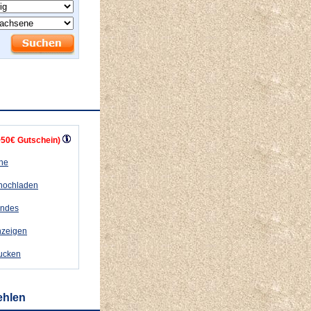
+50€ Gutschein)
ähe
 hochladen
andes
nzeigen
rucken
ehlen