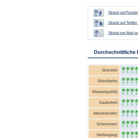
Strand auf Facebo
Strand auf Twitter 
Strand per Mail 
Durchschnittliche
Strandart:
Strandfarbe:
Wasserqualität:
Sauberkeit:
Meeresboden:
Schwimmen:
Wellengang: