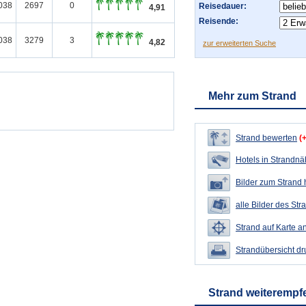
038
2697
0
Reisedauer:
4,91
Reisende:
038
3279
3
4,82
zur erweiterten Suche
Mehr zum Strand
Strand bewerten
(
Hotels in Strandn
Bilder zum Strand
alle Bilder des Str
Strand auf Karte a
Strandübersicht d
Strand weiterempf