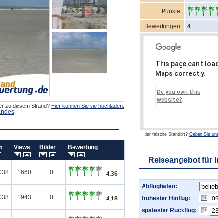
Punkte:
Bewertungen:
4
This page can't loa
Maps correctly.
Do you own this
website?
der zu diesem Strand?
Hier können Sie sie hochladen.
andes
der falsche Standort?
Geben Sie uns
um
Views
Bilder
Bewertung
Reiseangebot für 
038
1660
0
4,36
Abflughafen:
038
1943
0
frühester Hinflug:
4,18
spätester Rückflug: