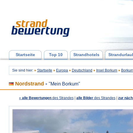
Startseite
Top 10
Strandhotels
Strandurlau
Sie sind hier:
»
Startseite
»
Europa
»
Deutschland
»
Insel Borkum
»
Borku
Nordstrand
-
"Mein Borkum"
«
alle Bewertungen
des Strandes
|
alle Bilder
des Strandes
|
zur näch