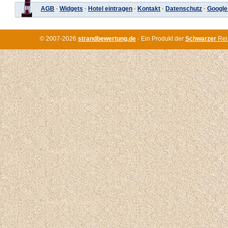
AGB
·
Widgets
·
Hotel eintragen
·
Kontakt
·
Datenschutz
·
Google
© 2007-2026
strandbewertung.de
· Ein Produkt der
Schwarzer
Rei