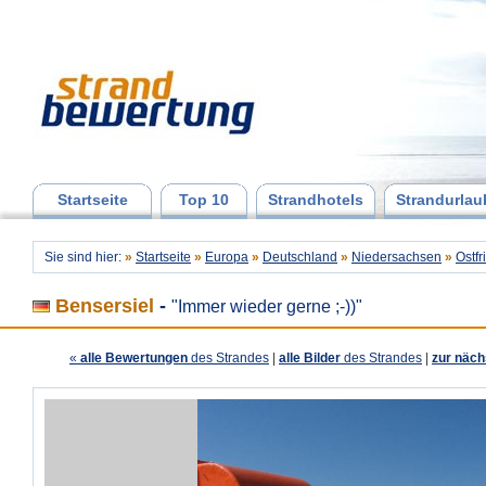
Startseite
Top 10
Strandhotels
Strandurlau
Sie sind hier:
»
Startseite
»
Europa
»
Deutschland
»
Niedersachsen
»
Ostf
Bensersiel
-
"Immer wieder gerne ;-))"
«
alle Bewertungen
des Strandes
|
alle Bilder
des Strandes
|
zur näch