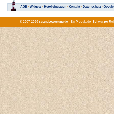
AGB
·
Widgets
·
Hotel eintragen
·
Kontakt
·
Datenschutz
·
Google
© 2007-2026
strandbewertung.de
· Ein Produkt der
Schwarzer
Rei