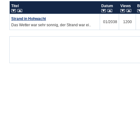
Titel
Datum
Views
B
Strand in Hohwacht
01/2038
1200
Das Wetter war sehr sonnig, der Strand war ei..