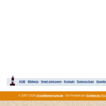
AGB
·
Widgets
·
Hotel eintragen
·
Kontakt
·
Datenschutz
·
Google
© 2007-2026
strandbewertung.de
· Ein Produkt der
Schwarzer
Rei