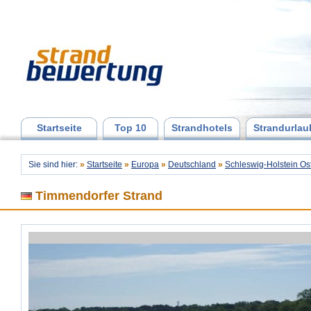
Startseite
Top 10
Strandhotels
Strandurlau
Sie sind hier:
»
Startseite
»
Europa
»
Deutschland
»
Schleswig-Holstein Os
Timmendorfer Strand