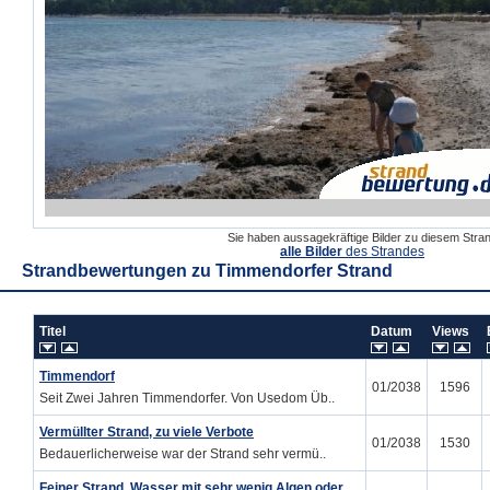
Sie haben aussagekräftige Bilder zu diesem Str
alle Bilder
des Strandes
Strandbewertungen zu
Timmendorfer Strand
Titel
Datum
Views
Timmendorf
01/2038
1596
Seit Zwei Jahren Timmendorfer. Von Usedom Üb..
Vermüllter Strand, zu viele Verbote
01/2038
1530
Bedauerlicherweise war der Strand sehr vermü..
Feiner Strand, Wasser mit sehr wenig Algen oder