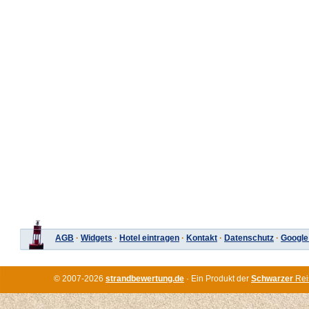
AGB
·
Widgets
·
Hotel eintragen
·
Kontakt
·
Datenschutz
·
Google
© 2007-2026
strandbewertung.de
· Ein Produkt der
Schwarzer
Rei