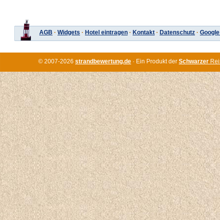
AGB
·
Widgets
·
Hotel eintragen
·
Kontakt
·
Datenschutz
·
Google
© 2007-2026
strandbewertung.de
· Ein Produkt der
Schwarzer
Rei