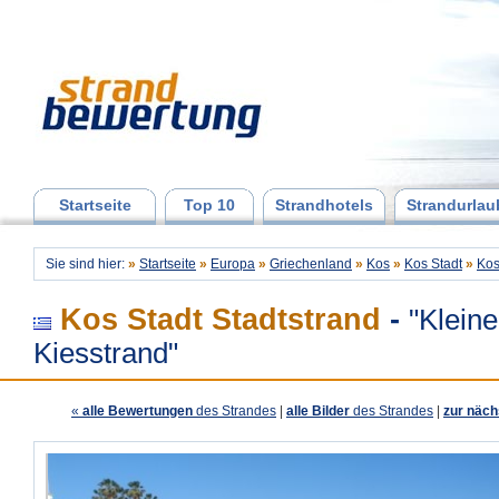
Startseite
Top 10
Strandhotels
Strandurlau
Sie sind hier:
»
Startseite
»
Europa
»
Griechenland
»
Kos
»
Kos Stadt
»
Kos
Kos Stadt Stadtstrand
-
"Kleine
Kiesstrand"
«
alle Bewertungen
des Strandes
|
alle Bilder
des Strandes
|
zur näch