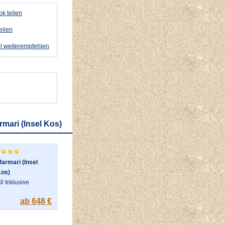
k teilen
eilen
l weiterempfehlen
rmari (Insel Kos)
armari (Insel
os)
ll Inklusive
ab 648 €