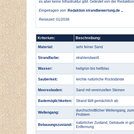
es aber keine Infrastruktur gibt. Getestet von der Redakti
Eingetragen von
:
Redaktion strandbewertung.de .,
Reisezeit:
01/2038
Kriterium:
Beschreibung:
Material:
sehr feiner Sand
Strandfarbe:
strahlendweiß
Wasser:
hellgrün bis hellblau
Sauberkeit:
leichte natürliche Rückstände
Meeresboden:
Sand mit vereinzelten Steinen
Bademöglichkeiten:
Strand fällt gemächlich ab
durchschnittlicher Wellengang, zu
Wellengang:
Problem
natürlicher Zustand, Gebäude in gr
Bebauungszustand:
Entfernung