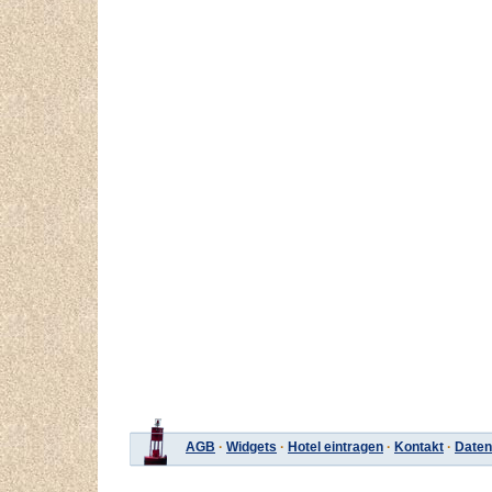
AGB
·
Widgets
·
Hotel eintragen
·
Kontakt
·
Daten