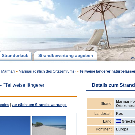
Strandurlaub
Strandbewertung abgeben
Wa
»
Marmari
»
Marmari (östlich des Ortszentrums)
»
Teilweise längerer naturbelasse
-
"Teilweise längerer
Details zum Strand
Marmari (ö
Strand:
andes
|
zur nächsten Strandbewertung
»
Ortszentr
Landesteil:
Kos
Land:
Grieche
Kontinent:
Europa