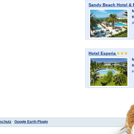
Sandy Beach Hotel & 
M
K
A
Hotel Esperia
M
K
H
schutz
·
Google Earth Plugin