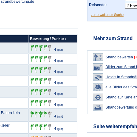
on strandbewertung.de
Reisende:
zur erweiterten Suche
Mehr zum Strand
Bewertung / Punkte :
4
(gut)
Strand bewerten
(
4
(gut)
Bilder zum Strand
4
(gut)
Hotels in Strandn
4
(gut)
alle Bilder des Str
4
(gut)
Strand auf Karte a
4
(gut)
Strandbewertung 
m Baden kein
4
(gut)
ößerer
Seite weiterempfe
4
(gut)