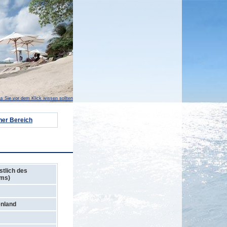
s Sie vor dem Klick wissen sollten
ner Bereich
stlich des
ums)
nland