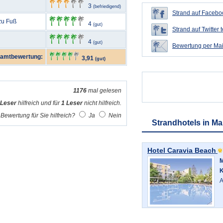
3
(befriedigend)
Strand auf Faceboo
 zu Fuß
4
(gut)
Strand auf Twitter t
4
(gut)
Bewertung per Mai
amtbewertung:
3,91
(gut)
1176
mal gelesen
 Leser
hilfreich und für
1 Leser
nicht hilfreich.
Bewertung für Sie hilfreich?
Ja
Nein
Strandhotels in Ma
Hotel Caravia Beach
M
K
A