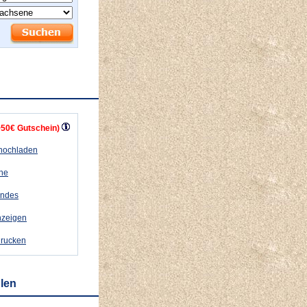
+50€ Gutschein)
 hochladen
ähe
andes
nzeigen
drucken
hlen