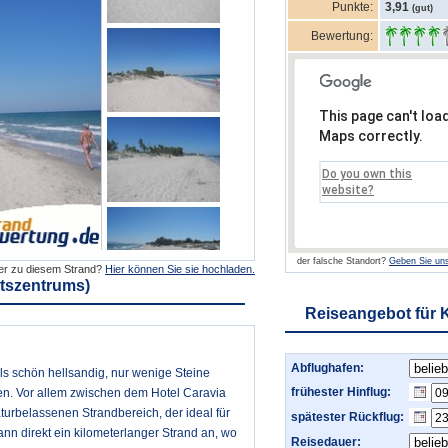
Punkte:
3,91
(gut)
Bewertung:
This page can't loa
Maps correctly.
Do you own this
website?
der falsche Standort?
Geben Sie uns
der zu diesem Strand?
Hier können Sie sie hochladen.
rtszentrums)
Reiseangebot für 
Abflughafen:
lls schön hellsandig, nur wenige Steine
frühester Hinflug:
en. Vor allem zwischen dem Hotel Caravia
urbelassenen Strandbereich, der ideal für
spätester Rückflug:
ann direkt ein kilometerlanger Strand an, wo
Reisedauer: