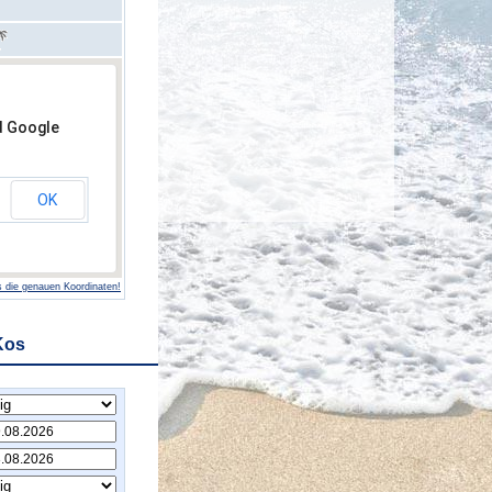
d Google
OK
 die genauen Koordinaten!
Kos