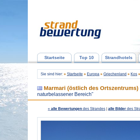
Startseite
Top 10
Strandhotels
Sie sind hier:
»
Startseite
»
Europa
»
Griechenland
»
Kos
Marmari (östlich des Ortszentrums)
naturbelassener Bereich"
«
alle Bewertungen
des Strandes
|
alle Bilder
des Str