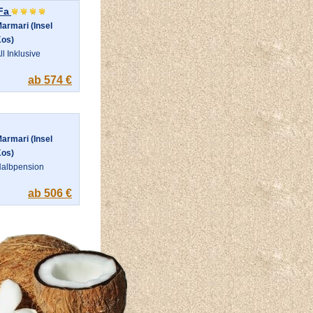
Fa
armari (Insel
os)
ll Inklusive
ab 574 €
armari (Insel
os)
albpension
ab 506 €