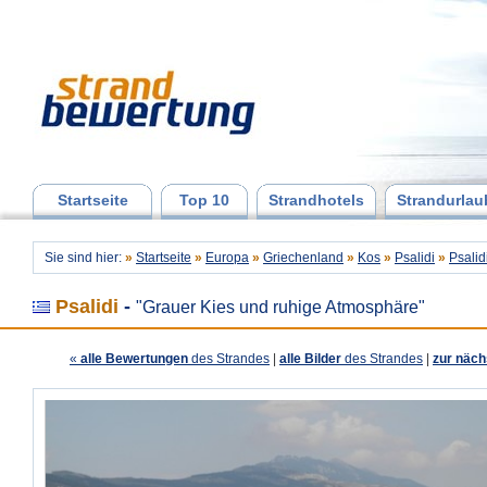
Startseite
Top 10
Strandhotels
Strandurlau
Sie sind hier:
»
Startseite
»
Europa
»
Griechenland
»
Kos
»
Psalidi
»
Psalid
Psalidi
-
"Grauer Kies und ruhige Atmosphäre"
«
alle Bewertungen
des Strandes
|
alle Bilder
des Strandes
|
zur näch