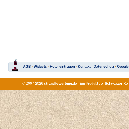
AGB
·
Widgets
·
Hotel eintragen
·
Kontakt
·
Datenschutz
·
Google
© 2007-2026
strandbewertung.de
· Ein Produkt der
Schwarzer
Rei