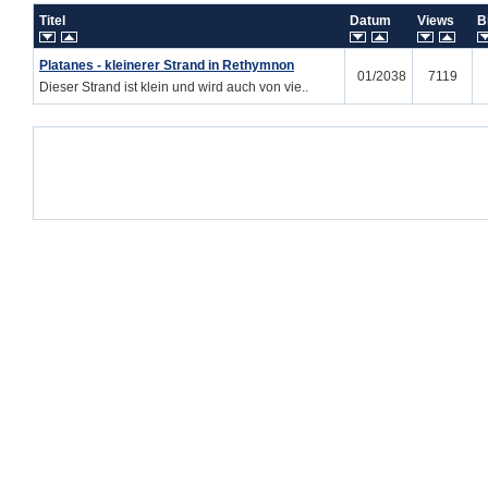
Titel
Datum
Views
B
Platanes - kleinerer Strand in Rethymnon
01/2038
7119
Dieser Strand ist klein und wird auch von vie..