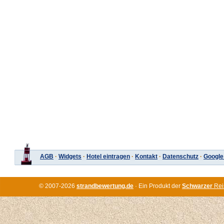
AGB
·
Widgets
·
Hotel eintragen
·
Kontakt
·
Datenschutz
·
Google
© 2007-2026
strandbewertung.de
· Ein Produkt der
Schwarzer
Rei