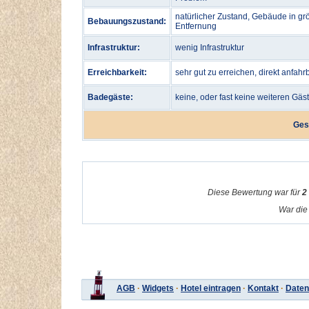
natürlicher Zustand, Gebäude in gr
Bebauungszustand:
Entfernung
Infrastruktur:
wenig Infrastruktur
Erreichbarkeit:
sehr gut zu erreichen, direkt anfahr
Badegäste:
keine, oder fast keine weiteren Gäs
Ges
Diese Bewertung war für
2
War die 
AGB
·
Widgets
·
Hotel eintragen
·
Kontakt
·
Daten