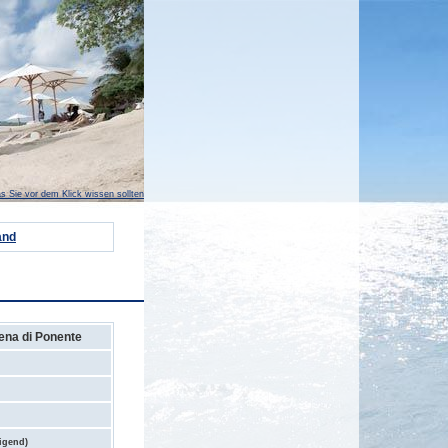
s Sie vor dem Klick wissen sollten
and
ena di Ponente
digend)