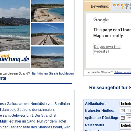
Bewertung:
This page can't loa
Maps correctly.
Do you own this
website?
der falsche Standort?
Geben Sie uns
der zu diesem Strand?
Hier können Sie sie hochladen.
nte
Reiseangebot für 
Abflughafen:
resa Gallura an der Nordküste von Sardinien
t damit die Südseite der schmalen,
frühester Hinflug:
e samt Gehweg führt. Der Strand ist
spätester Rückflug:
Müll liegt hier im Sand. Nur vor dem Hotel
Reisedauer:
 der Festlandseite des Strandes thront, wird