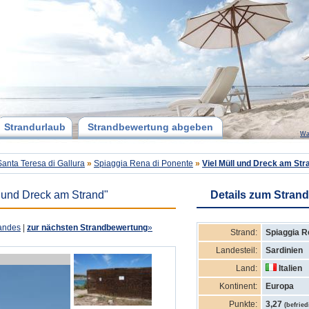
Strandurlaub
Strandbewertung abgeben
Wa
Santa Teresa di Gallura
»
Spiaggia Rena di Ponente
»
Viel Müll und Dreck am Str
l und Dreck am Strand"
Details zum Strand
andes
|
zur nächsten Strandbewertung
»
Strand:
Spiaggia R
Landesteil:
Sardinien
Land:
Italien
Kontinent:
Europa
Punkte:
3,27
(befrie