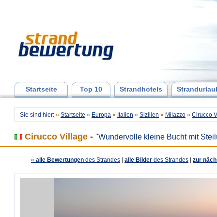
Startseite
Top 10
Strandhotels
Strandurlau
Sie sind hier:
»
Startseite
»
Europa
»
Italien
»
Sizilien
»
Milazzo
»
Cirucco V
Cirucco Village
-
"Wundervolle kleine Bucht mit Steil
«
alle Bewertungen
des Strandes
|
alle Bilder
des Strandes
|
zur näch