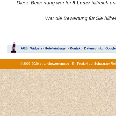
Diese Bewertung war für
5 Leser
hilfreich un
War die Bewertung für Sie hilfr
AGB
·
Widgets
·
Hotel eintragen
·
Kontakt
·
Datenschutz
·
Google
© 2007-2026
strandbewertung.de
· Ein Produkt der
Schwarzer
Rei