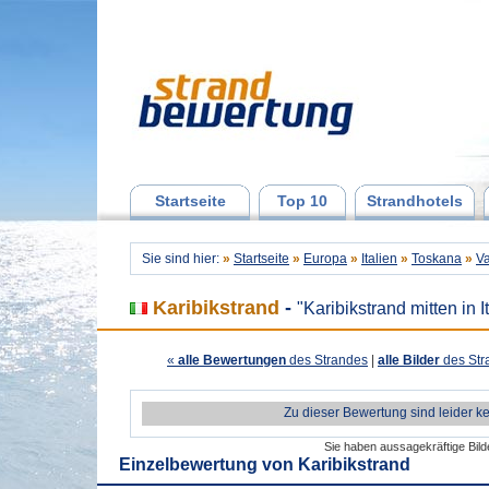
Startseite
Top 10
Strandhotels
Sie sind hier:
»
Startseite
»
Europa
»
Italien
»
Toskana
»
V
Karibikstrand
-
"Karibikstrand mitten in I
«
alle Bewertungen
des Strandes
|
alle Bilder
des Str
Zu dieser Bewertung sind leider k
Sie haben aussagekräftige Bil
Einzelbewertung von
Karibikstrand