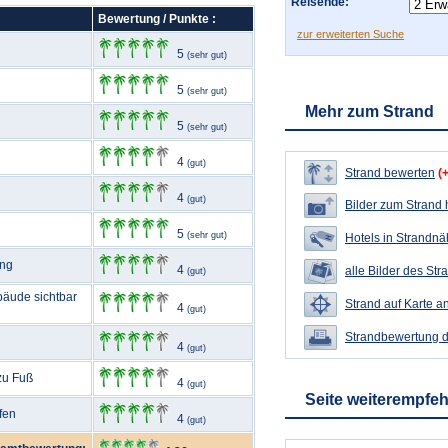
Reisende:
Bewertung / Punkte :
zur erweiterten Suche
5
(sehr gut)
5
(sehr gut)
Mehr zum Strand
5
(sehr gut)
4
(gut)
Strand bewerten
(
4
(gut)
Bilder zum Strand
5
(sehr gut)
Hotels in Strandn
ang
4
alle Bilder des Str
(gut)
bäude sichtbar
Strand auf Karte a
4
(gut)
Strandbewertung 
4
(gut)
 zu Fuß
4
(gut)
Seite weiterempfe
fen
4
(gut)