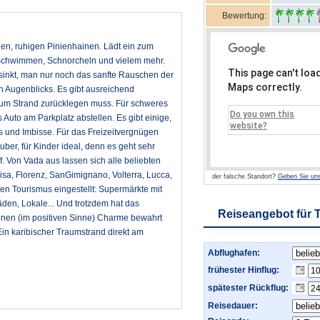
Bewertung:
n, ruhigen Pinienhainen. Lädt ein zum
Schwimmen, Schnorcheln und vielem mehr.
This page can't loa
sinkt, man nur noch das sanfte Rauschen der
Maps correctly.
n Augenblicks. Es gibt ausreichend
zum Strand zurücklegen muss. Für schweres
Do you own this
Auto am Parkplatz abstellen. Es gibt einige,
website?
s und Imbisse. Für das Freizeitvergnügen
auber, für Kinder ideal, denn es geht sehr
. Von Vada aus lassen sich alle beliebten
isa, Florenz, SanGimignano, Volterra, Lucca,
der falsche Standort?
Geben Sie uns
den Tourismus eingestellt: Supermärkte mit
den, Lokale... Und trotzdem hat das
Reiseangebot für 
enen (im positiven Sinne) Charme bewahrt
in karibischer Traumstrand direkt am
Abflughafen:
frühester Hinflug:
spätester Rückflug:
Reisedauer: