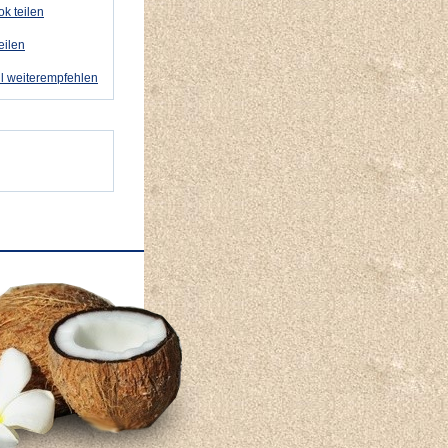
k teilen
eilen
l weiterempfehlen