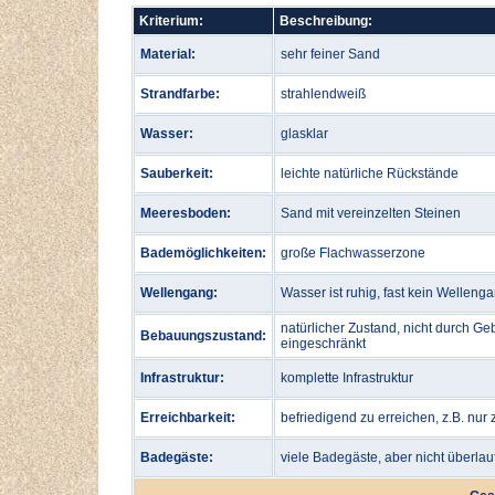
Kriterium:
Beschreibung:
Material:
sehr feiner Sand
Strandfarbe:
strahlendweiß
Wasser:
glasklar
Sauberkeit:
leichte natürliche Rückstände
Meeresboden:
Sand mit vereinzelten Steinen
Bademöglichkeiten:
große Flachwasserzone
Wellengang:
Wasser ist ruhig, fast kein Welleng
natürlicher Zustand, nicht durch Ge
Bebauungszustand:
eingeschränkt
Infrastruktur:
komplette Infrastruktur
Erreichbarkeit:
befriedigend zu erreichen, z.B. nur
Badegäste:
viele Badegäste, aber nicht überlau