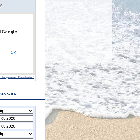
d Google
OK
 die genauen Koordinaten!
Toskana