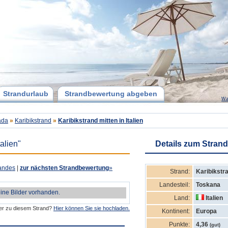
Strandurlaub
Strandbewertung abgeben
Wa
ada
»
Karibikstrand
»
Karibikstrand mitten in Italien
talien"
Details zum Strand
andes
|
zur nächsten Strandbewertung
»
Strand:
Karibikstr
Landesteil:
Toskana
eine Bilder vorhanden.
Land:
Italien
der zu diesem Strand?
Hier können Sie sie hochladen.
Kontinent:
Europa
Punkte:
4,36
(gut)