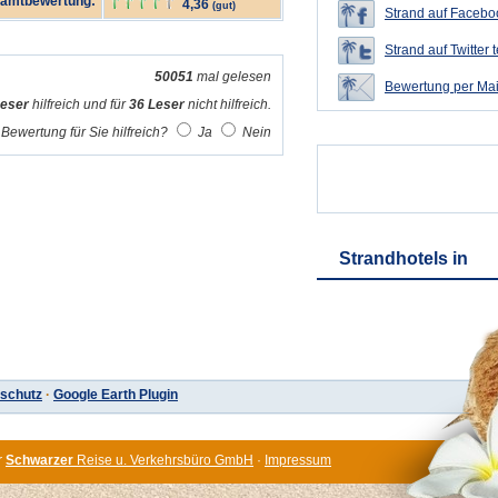
amtbewertung:
4,36
(gut)
Strand auf Faceboo
Strand auf Twitter t
50051
mal gelesen
Bewertung per Mai
Leser
hilfreich und für
36 Leser
nicht hilfreich.
Bewertung für Sie hilfreich?
Ja
Nein
Strandhotels in
schutz
·
Google Earth Plugin
r
Schwarzer
Reise u. Verkehrsbüro GmbH
·
Impressum