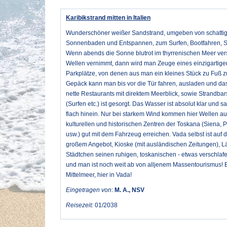
Karibikstrand mitten in Italien
Wunderschöner weißer Sandstrand, umgeben von schattige
Sonnenbaden und Entspannen, zum Surfen, Bootfahren, 
Wenn abends die Sonne blutrot im thyrrenischen Meer ver
Wellen vernimmt, dann wird man Zeuge eines einzigartige
Parkplätze, von denen aus man ein kleines Stück zu Fuß 
Gepäck kann man bis vor die Tür fahren, ausladen und das 
nette Restaurants mit direktem Meerblick, sowie Strandbar
(Surfen etc.) ist gesorgt. Das Wasser ist absolut klar und s
flach hinein. Nur bei starkem Wind kommen hier Wellen auf
kulturellen und historischen Zentren der Toskana (Siena, P
usw.) gut mit dem Fahrzeug erreichen. Vada selbst ist auf 
großem Angebot, Kioske (mit ausländischen Zeitungen), Lä
Städtchen seinen ruhigen, toskanischen - etwas verschlaf
und man ist noch weit ab von alljenem Massentourismus! E
Mittelmeer, hier in Vada!
Eingetragen von
:
M. A., NSV
Reisezeit:
01/2038