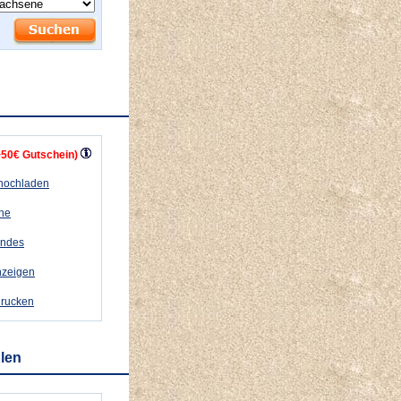
+50€ Gutschein)
 hochladen
ähe
andes
nzeigen
drucken
hlen