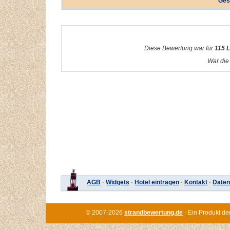
Ges
Diese Bewertung war für
115 
War die 
AGB
·
Widgets
·
Hotel eintragen
·
Kontakt
·
Daten
© 2007-2026
strandbewertung.de
· Ein Produkt de