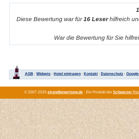
Diese Bewertung war für
16 Leser
hilfreich un
War die Bewertung für Sie hilfr
AGB
·
Widgets
·
Hotel eintragen
·
Kontakt
·
Datenschutz
·
Google
© 2007-2026
strandbewertung.de
· Ein Produkt der
Schwarzer
Rei