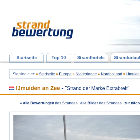
Startseite
Top 10
Strandhotels
Strandurlau
Sie sind hier:
»
Startseite
»
Europa
»
Niederlande
»
Nordholland
»
IJmuide
IJmuiden an Zee
-
"Strand der Marke Extrabreit"
«
alle Bewertungen
des Strandes
|
alle Bilder
des Strandes
|
zur näch