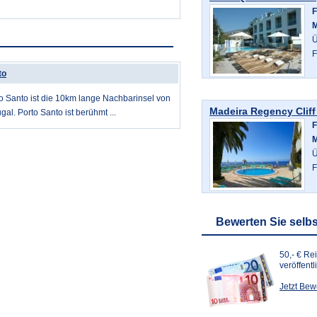
F
M
Ü
F
to
to Santo ist die 10km lange Nachbarinsel von
Madeira Regency Clif
al. Porto Santo ist berühmt ...
F
M
Ü
F
Bewerten Sie selbs
50,- € Re
veröffent
Jetzt Be