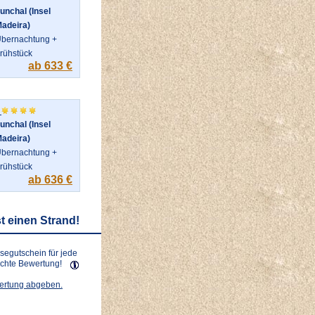
unchal (Insel
adeira)
bernachtung +
rühstück
ab 633 €
f
unchal (Insel
adeira)
bernachtung +
rühstück
ab 636 €
t einen Strand!
isegutschein für jede
lichte Bewertung!
wertung abgeben.