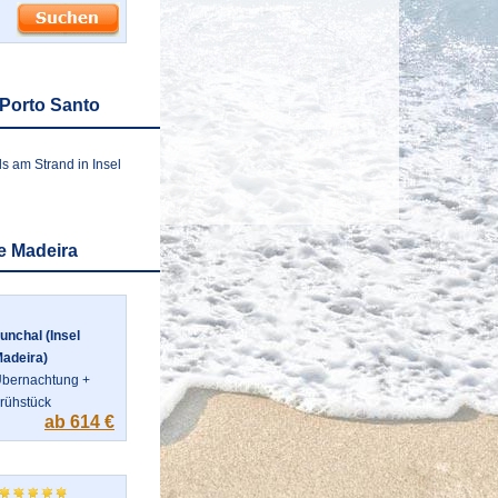
 Porto Santo
s am Strand in Insel
e Madeira
unchal (Insel
adeira)
bernachtung +
rühstück
ab 614 €