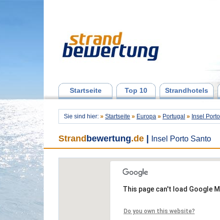
Startseite
Top 10
Strandhotels
Sie sind hier:
»
Startseite
»
Europa
»
Portugal
»
Insel Port
Strand
bewertung
.de
|
Insel Porto Santo
This page can't load Google M
Do you own this website?