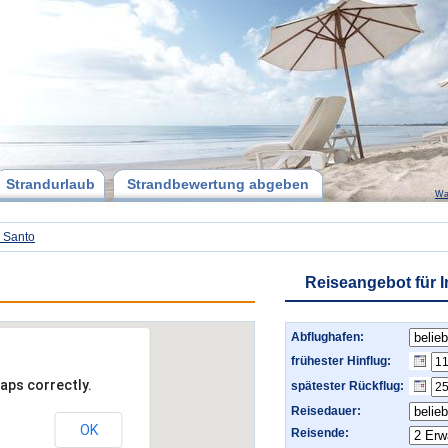
Strandurlaub
Strandbewertung abgeben
Wa
o Santo
Reiseangebot für I
Abflughafen:
frühester Hinflug:
aps correctly.
spätester Rückflug:
Reisedauer:
OK
Reisende: